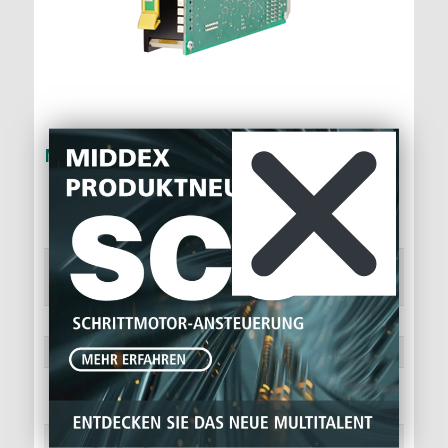
M450, M451 UND B4028510
Verwendung
Leistungsendstufe für 5-
Phasen Schrittmotoren
Versorgungsspann
24...36VDC
ung
Motorstrom/Phase
0.8 bis 2.8A
Schrittauflösung
500/1000 Schritte/Umdr.
Signalansteuerung
Takt, Richtung, Takt sperren,
Disable, Boost
Ausgangssignale
Betriebsbereitschaft,