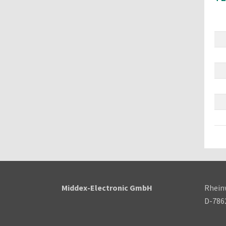
Middex-Electronic GmbH
Rhein
D-786