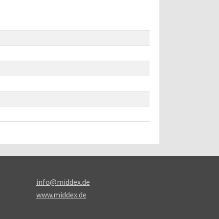
info@middex.de
www.middex.de