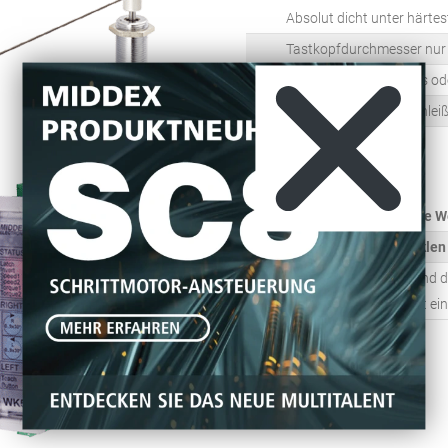
Absolut dicht unter härte
Tastkopfdurchmesser nu
Abtastung nach rechts ode
PNP-Ausgänge, verschleißf
BESONDERHEITEN:
Speziell für sehr kleine 
Bis zu 10 Mio. Tastzyklen
Die Geschwindigkeit und 
Werkstückt berührt, ist ein