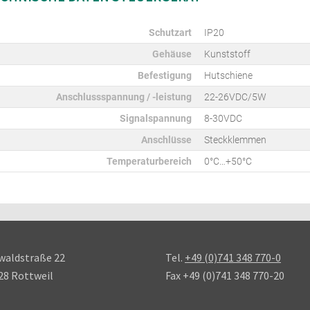
Schutzart
IP20
Gehäuse
Kunststoff
Befestigung
Hutschiene
Anschlussspannung / -leistung
22-26VDC/5W
Signalspannung
8-30VDC
Anschlüsse
Steckklemmen
Temperaturbereich
0°C…+50°C
waldstraße 22
Tel.
+49 (0)741 348 770-0
28 Rottweil
Fax +49 (0)741 348 770-20