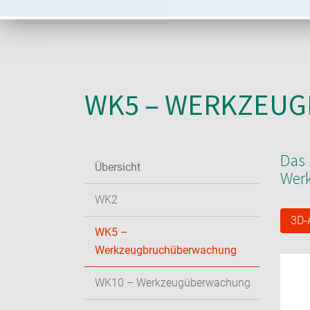
WK5 – WERKZEU
Das 
Übersicht
Werk
WK2
3D-
WK5 –
Werkzeugbruchüberwachung
WK10 – Werkzeugüberwachung