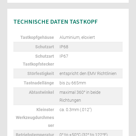
TECHNISCHE DATEN TASTKOPF
Tastkopfgehäuse
Aluminium, eloxiert
Schutzart
IP68
Schutzart
IP67
Tastkopfstecker
Störfestigkeit
entspricht den EMV Richtlinien
Tastnadellänge
bis zu 665mm
Abtastwinkel
maximal 360° in beide
Richtungen
Kleinster
ca. 0.3mm (.012”)
Werkzeugdurchmes
ser
Betriebstemperatur
0° to +50°C (32° to 122°F)