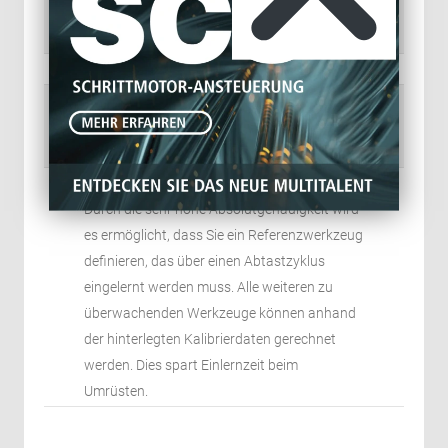
Überwacht eine Vielzahl von Werkzeugen
unterschiedlicher Länge.
Absoluter Drehgeber
Positions-, drehzahl- und
drehmomentgeregelter Antrieb mit sanftem
Auftreffen am Werkzeug
Vermessung eines Referenzwerkzeugs:
Durch die sehr hohe Absolutgenauigkeit wird
es ermöglicht, dass Sie ein Referenzwerkzeug
definieren, das über einen Abtastzyklus
eingelernt werden muss. Alle weiteren zu
überwachenden Werkzeuge können anhand
der hinterlegten Kalibrierdaten gerechnet
werden. Dies spart Einlernzeit beim
Umrüsten.