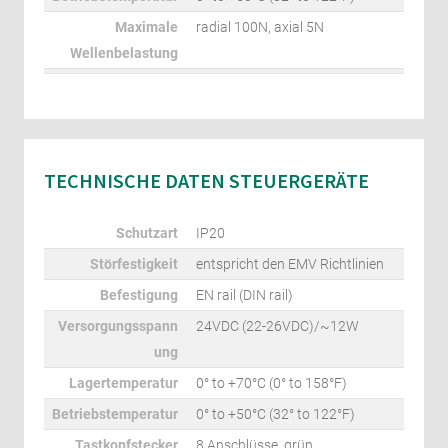
Maximale
radial 100N, axial 5N
Wellenbelastung
TECHNISCHE DATEN STEUERGERÄTE
Schutzart
IP20
Störfestigkeit
entspricht den EMV Richtlinien
Befestigung
EN rail (DIN rail)
Versorgungsspann
24VDC (22-26VDC)/~12W
ung
Lagertemperatur
0° to +70°C (0° to 158°F)
Betriebstemperatur
0° to +50°C (32° to 122°F)
Tastkopfstecker
8 Anschlüsse, grün