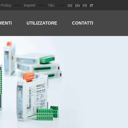
y Policy
Imprint
T&C
DE
EN
FR
IT
MENTI
UTILIZZATORE
CONTATTI