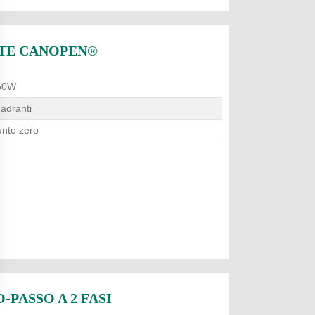
TE CANOPEN®
560W
adranti
unto zero
PASSO A 2 FASI