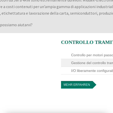
tori da 5W a 4KW sono estremamente durevoli. Middex-Electronic
 a costi contenuti per un’ampia gamma di applicazioni industriali
i, etichettatura e lavorazione della carta, semiconduttori, produzi
possiamo aiutarvi?
CONTROLLO TRAMI
Controllo per motori pas
Gestione del controllo tr
I/O liberamente configurabi
MEHR ERFAHREN