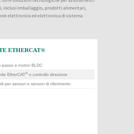
 offre soluzioni tecnologiche per azionamenti
, inclusi imballaggio, prodotti alimentari,
one elettronica ed elettronica di sistema.
TE ETHERCAT®
so-passo e motori BLDC
®
amite EtherCAT
o controllo direzione
li per sensori e sensori di riferimento