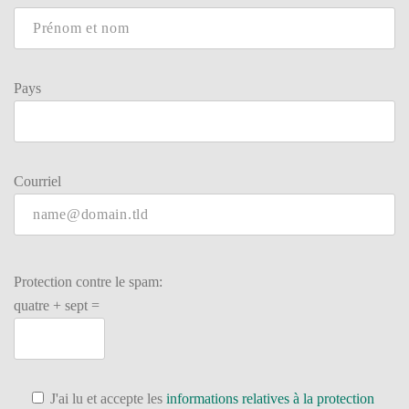
Pays
Courriel
Veuillez
laisser
Protection contre le spam:
ce
quatre + sept =
champ
vide.
J'ai lu et accepte les
informations relatives à la protection